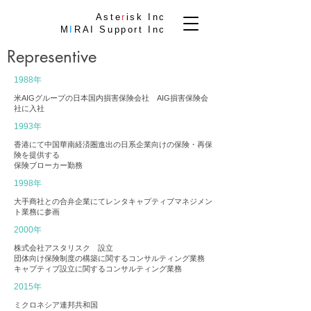
Aste
r
isk Inc
M
I
RAI Support Inc
Representive
1988年
米AIGグループの日本国内損害保険会社 AIG損害保険会
社に入社
1993年
香港にて中国華南経済圏進出の日系企業向けの保険・再保
険を提供
する
保険ブローカー勤務
1998年
大手商社との合弁企業にてレンタキャプティブマネジメン
ト業務
に参画
2000年
株式会社アスタリスク 設立
団体向け保険制度の構築に関するコンサルティング業務
キャプティブ設立に関するコンサルティング業務
2015年
ミクロネシア連邦共和国